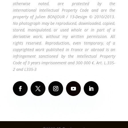
otherwise noted, are protected by the
international Intellectual Property Code and are the
property of Julien BONJOUR / 13-Design © 2010/2013.
No photograph may be reproduced, downloaded, copied,
stored, manipulated, or used whole or in part of a
derivative work, without my written permission. All
rights reserved. Reproduction, even temporary, of a
copyrighted work published in France or abroad is an
infringement sanctioned by the Intellectual Property
Code of 3 years imprisonment and 300 000 €. Art. L.335-
2 and L335-3