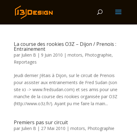
La course des rookies O3Z – Dijon / Prenois :
Entrainement
par
Julien B
|
9 Juin 2010
|
motors
,
Photographie
,
Reportages
Jeudi dernier j’étais à Dijon, sur le circuit de Prenois
pour assister aux entrainements de Fred Sudan (son
site ici -> www.fredsudan.com) et ses amis pour une
manche de la course des rookies organisée par O3Z
(http://www.o3z.fr/). Ayant pu me faire la main...
Premiers pas sur circuit
par
Julien B
|
27 Mai 2010
|
motors
,
Photographie