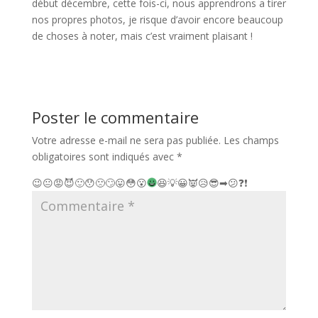
début décembre, cette fois-ci, nous apprendrons a tirer
nos propres photos, je risque d’avoir encore beaucoup
de choses à noter, mais c’est vraiment plaisant !
Poster le commentaire
Votre adresse e-mail ne sera pas publiée.
Les champs
obligatoires sont indiqués avec
*
😉
😐
😡
😈
🙂
😯
🙁
🙄
😛
😳
😮
😆
💡
😀
👿
😥
😎
➡
😕
❓
❗