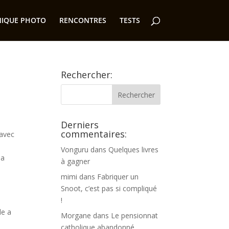
NIQUE PHOTO
RENCONTRES
TESTS
Rechercher:
Derniers
commentaires:
 avec
Vonguru
dans
Quelques livres
la
à gagner
mimi
dans
Fabriquer un
Snoot, c’est pas si compliqué
!
le a
Morgane
dans
Le pensionnat
catholique abandonné