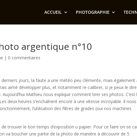
ACCUEIL
PHOTOGRAPHIE
TECH
photo argentique n°10
ue
|
0 commentaires
es derniers jours, la faute a une météo peu clémente, mais également
urais aimé développer plus, et notamment re-calibrer, si je peux le dire
. Aujourd’hui Mathieu nous explique comment tirer ses photos. C’est 
Les deux heures s’enchaînent encore à une vitesse incroyable. Il nous
nctionnement, l’utilisation des filtres de grades (oui nos machines
 de trouver le bon temps d’exposition u papier. Pour ce faire on se ca
 on va boucher une partie de la photo de manière à découvrir de 5