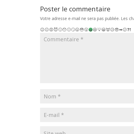
Poster le commentaire
Votre adresse e-mail ne sera pas publiée.
Les ch
😉
😐
😡
😈
🙂
😯
🙁
🙄
😛
😳
😮
😆
💡
😀
👿
😥
😎
➡
😕
❓
❗