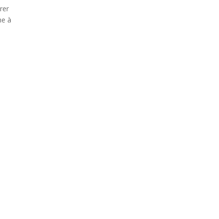
rer
he à