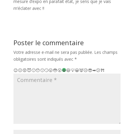
mesure d’expo en parafait état, je sens que je vais
m’éclater avec !!
Poster le commentaire
Votre adresse e-mail ne sera pas publiée.
Les champs
obligatoires sont indiqués avec
*
😉
😐
😡
😈
🙂
😯
🙁
🙄
😛
😳
😮
😆
💡
😀
👿
😥
😎
➡
😕
❓
❗