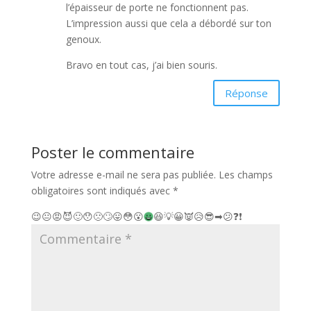
l’épaisseur de porte ne fonctionnent pas.
L’impression aussi que cela a débordé sur ton
genoux.
Bravo en tout cas, j’ai bien souris.
Réponse
Poster le commentaire
Votre adresse e-mail ne sera pas publiée.
Les champs
obligatoires sont indiqués avec
*
😉
😐
😡
😈
🙂
😯
🙁
🙄
😛
😳
😮
😆
💡
😀
👿
😥
😎
➡
😕
❓
❗