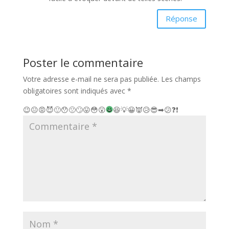
Réponse
Poster le commentaire
Votre adresse e-mail ne sera pas publiée.
Les champs
obligatoires sont indiqués avec
*
😉
😐
😡
😈
🙂
😯
🙁
🙄
😛
😳
😮
😆
💡
😀
👿
😥
😎
➡
😕
❓
❗