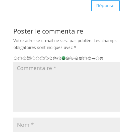
Réponse
Poster le commentaire
Votre adresse e-mail ne sera pas publiée.
Les champs
obligatoires sont indiqués avec
*
😉
😐
😡
😈
🙂
😯
🙁
🙄
😛
😳
😮
😆
💡
😀
👿
😥
😎
➡
😕
❓
❗