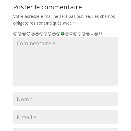
Poster le commentaire
Votre adresse e-mail ne sera pas publiée.
Les champs
obligatoires sont indiqués avec
*
😉
😐
😡
😈
🙂
😯
🙁
🙄
😛
😳
😮
😆
💡
😀
👿
😥
😎
➡
😕
❓
❗