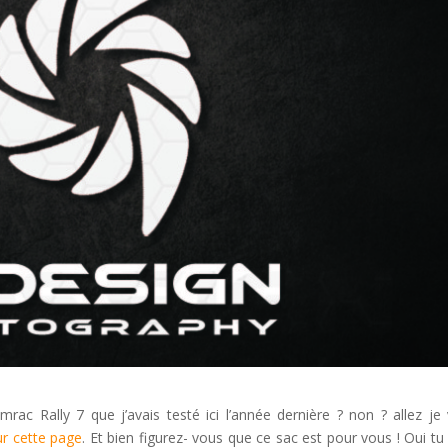
ac Rally 7 que j’avais testé ici l’année dernière ? non ? allez je
ur cette page
. Et bien figurez- vous que ce sac est pour vous ! Oui tu