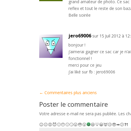
grand amateur de photo. Ce sac f
reflex et tout le reste de son baz
Belle soirée
jero69006
sur 15 Juil 2012 à 12
bonjour !
j’aimerai gagner ce sac car je n’a
fonctionnel !
merci pour ce jeu
j’ai liké sur fb : jero69006
←
Commentaires plus anciens
Poster le commentaire
Votre adresse e-mail ne sera pas publiée.
Les ch
😉
😐
😡
😈
🙂
😯
🙁
🙄
😛
😳
😮
😆
💡
😀
👿
😥
😎
➡
😕
❓
❗