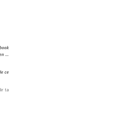
book
ien …
de ce
ir ta