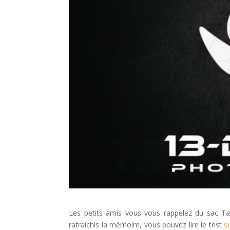
Les petits amis vous vous rappelez du sac Tamr
rafraichis la mémoire, vous pouvez lire le test
s