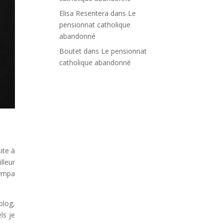
Elisa Resentera
dans
Le
pensionnat catholique
abandonné
Boutet
dans
Le pensionnat
catholique abandonné
ite à
lleur
sympa
blog,
ls je