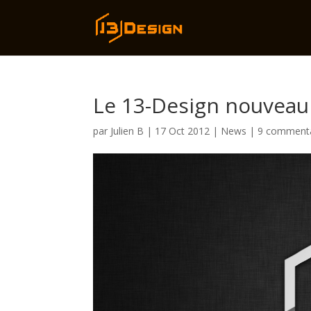
Le 13-Design nouveau e
par
Julien B
|
17 Oct 2012
|
News
|
9 commenta