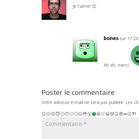
Je t’aime! 😉
bones
sur 17 Oc
Ah ah, merci
Poster le commentaire
Votre adresse e-mail ne sera pas publiée.
Les ch
😉
😐
😡
😈
🙂
😯
🙁
🙄
😛
😳
😮
😆
💡
😀
👿
😥
😎
➡
😕
❓
❗