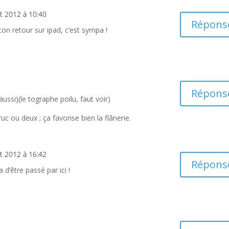
t 2012 à 10:40
Répons
ton retour sur ipad, c’est sympa !
Répons
 aussi)(le tographe poilu, faut voir)
ruc ou deux ; ça favorise bien la flânerie.
t 2012 à 16:42
Répons
 d’être passé par ici !