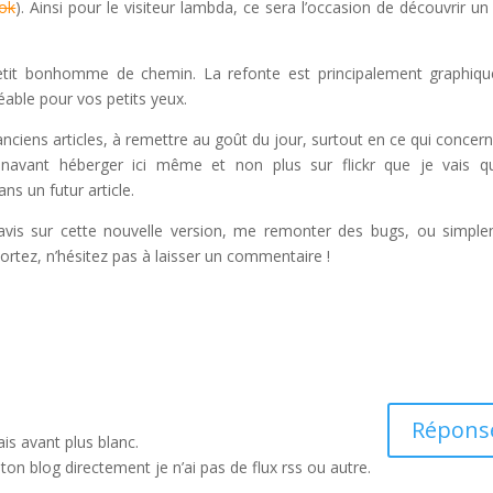
ok
). Ainsi pour le visiteur lambda, ce sera l’occasion de découvrir un 
petit bonhomme de chemin. La refonte est principalement graphiqu
éable pour vos petits yeux.
 anciens articles, à remettre au goût du jour, surtout en ce qui concern
énavant héberger ici même et non plus sur flickr que je vais qu
ns un futur article.
 avis sur cette nouvelle version, me remonter des bugs, ou simpl
rtez, n’hésitez pas à laisser un commentaire !
Répons
ais avant plus blanc.
 ton blog directement je n’ai pas de flux rss ou autre.