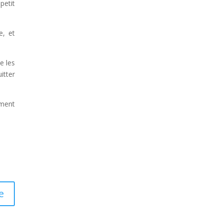
petit
e, et
e les
itter
ement
e