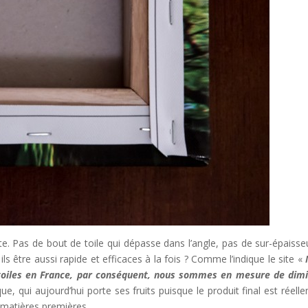
te. Pas de bout de toile qui dépasse dans l’angle, pas de sur-épaisseu
s être aussi rapide et efficaces à la fois ? Comme l’indique le site «
 toiles en France, par conséquent, nous sommes en mesure de dim
ique, qui aujourd’hui porte ses fruits puisque le produit final est réell
s matières premières.