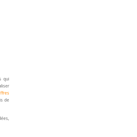
s qui
liser
ffres
is de
dées,