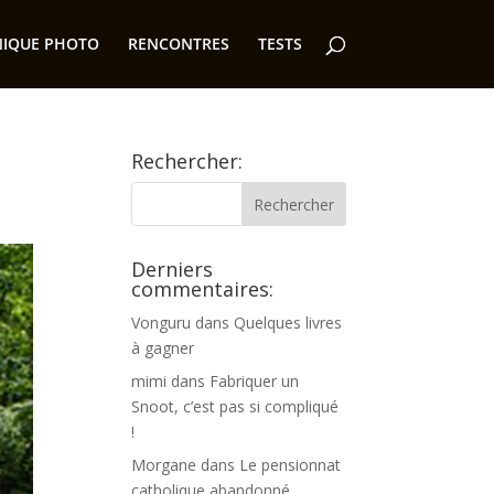
NIQUE PHOTO
RENCONTRES
TESTS
Rechercher:
Derniers
commentaires:
Vonguru
dans
Quelques livres
à gagner
mimi
dans
Fabriquer un
Snoot, c’est pas si compliqué
!
Morgane
dans
Le pensionnat
catholique abandonné