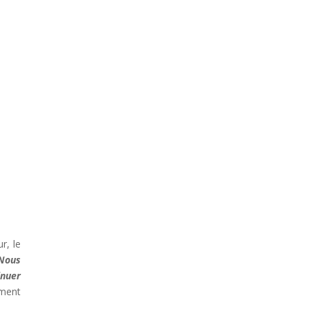
r, le
Nous
inuer
ement