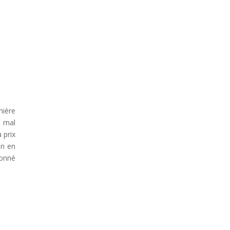
mière
t mal
 prix
en en
tonné