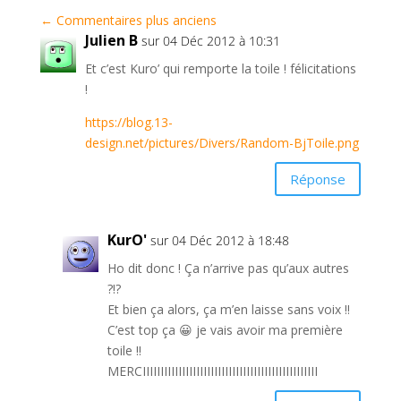
←
Commentaires plus anciens
Julien B
sur 04 Déc 2012 à 10:31
Et c’est Kuro’ qui remporte la toile ! félicitations
!
https://blog.13-
design.net/pictures/Divers/Random-BjToile.png
Réponse
KurO'
sur 04 Déc 2012 à 18:48
Ho dit donc ! Ça n’arrive pas qu’aux autres
?!?
Et bien ça alors, ça m’en laisse sans voix !!
C’est top ça 😀 je vais avoir ma première
toile !!
MERCIIIIIIIIIIIIIIIIIIIIIIIIIIIIIIIIIIIIIIIIIIIIIIIII