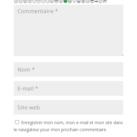
😉
😐
😡
😈
🙂
😯
🙁
🙄
😛
😳
😮
😆
💡
😀
👿
😥
😎
➡
😕
❓
❗
Enregistrer mon nom, mon e-mail et mon site dans
le navigateur pour mon prochain commentaire.