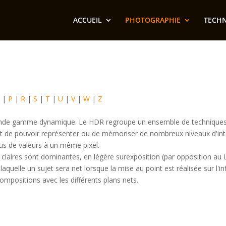
ACCUEIL
PHOTOGRAPHIE
TECH
O
|
P
|
R
|
S
|
T
|
U
|
V
|
W
|
Z
ande gamme dynamique. Le HDR regroupe un ensemble de techniques 
t de pouvoir représenter ou de mémoriser de nombreux niveaux d'int
lus de valeurs à un même pixel.
es claires sont dominantes, en légère surexposition (par opposition au
 laquelle un sujet sera net lorsque la mise au point est réalisée sur l'in
ompositions avec les différents plans nets.