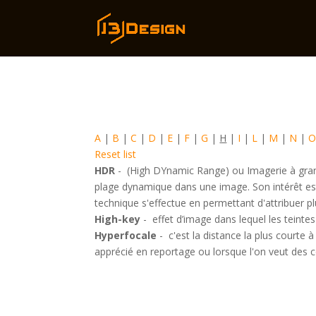
A
|
B
|
C
|
D
|
E
|
F
|
G
|
H
|
I
|
L
|
M
|
N
|
Reset list
HDR
-
(High DYnamic Range) ou Imagerie à gr
plage dynamique dans une image. Son intérêt es
technique s'effectue en permettant d'attribuer p
High-key
-
effet d’image dans lequel les teint
Hyperfocale
-
c'est la distance la plus courte à
apprécié en reportage ou lorsque l'on veut des c