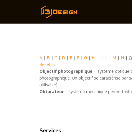
A
|
B
|
C
|
D
|
E
|
F
|
G
|
H
|
I
|
L
|
M
|
N
|
Reset list
Objectif photographique
-
système optique co
photographique. Un objectif se caractérise par s
utilisable).
Obturateur
-
système mécanique permettant de 
Services