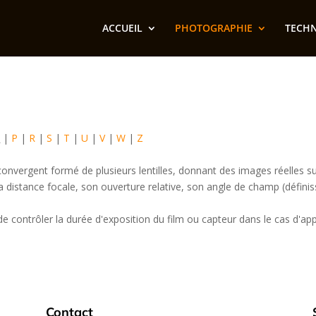
ACCUEIL
PHOTOGRAPHIE
TECH
O
|
P
|
R
|
S
|
T
|
U
|
V
|
W
|
Z
nvergent formé de plusieurs lentilles, donnant des images réelles sur 
a distance focale, son ouverture relative, son angle de champ (défini
contrôler la durée d'exposition du film ou capteur dans le cas d'ap
Contact