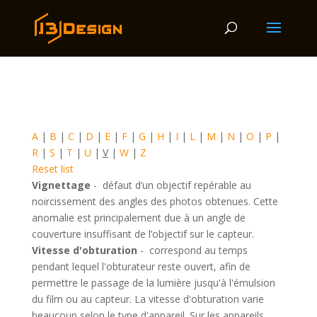
A
|
B
|
C
|
D
|
E
|
F
|
G
|
H
|
I
|
L
|
M
|
N
|
O
|
P
|
R
|
S
|
T
|
U
|
V
|
W
|
Z
Reset list
Vignettage
-
défaut d’un objectif repérable au
noircissement des angles des photos obtenues. Cette
anomalie est principalement due à un angle de
couverture insuffisant de l’objectif sur le capteur.
Vitesse d'obturation
-
correspond au temps
pendant lequel l'obturateur reste ouvert, afin de
permettre le passage de la lumière jusqu'à l'émulsion
du film ou au capteur. La vitesse d'obturation varie
beaucoup selon le type d'appareil. Sur les appareils