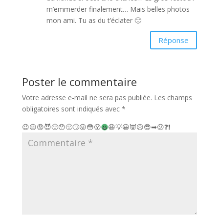
m’emmerder finalement… Mais belles photos
mon ami. Tu as du t’éclater 🙂
Réponse
Poster le commentaire
Votre adresse e-mail ne sera pas publiée.
Les champs
obligatoires sont indiqués avec
*
😉
😐
😡
😈
🙂
😯
🙁
🙄
😛
😳
😮
😆
💡
😀
👿
😥
😎
➡
😕
❓
❗