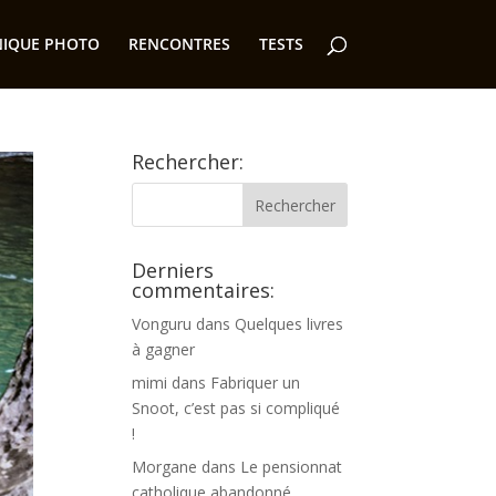
NIQUE PHOTO
RENCONTRES
TESTS
Rechercher:
Derniers
commentaires:
Vonguru
dans
Quelques livres
à gagner
mimi
dans
Fabriquer un
Snoot, c’est pas si compliqué
!
Morgane
dans
Le pensionnat
catholique abandonné