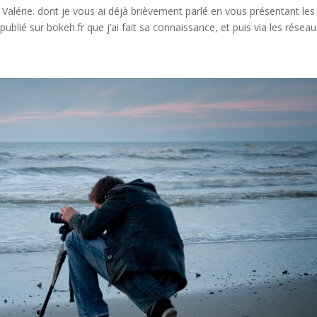
i Valérie. dont je vous ai déjà brièvement parlé en vous présentant les
blié sur bokeh.fr que j’ai fait sa connaissance, et puis via les réseaux